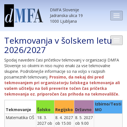
DMFA Slovenije
Jadranska ulica 19
1000 Ljubljana
Tekmovanja v šolskem letu
2026/2027
Spodaj navedeni časi pričetkov tekmovanj v organizaciji DMFA
Slovenije so okvirni in niso nujno enaki za vse tekmovalne
skupine. Podrobnejše informacije so na voljo v razpisih
posameznih tekmovanj.
Prosimo, da nekaj dni pred
tekmovanjem pri organizatorju šolskega tekmovanja ali
vašem učitelju na šoli preverite točen čas pričetka
tekmovanja oz. priporočen čas prihoda na tekmovališče.
Izbirno/Testi
Tekmovanje
Šolsko
Regijsko
Državno
MO
Matematika OŠ
18. 3.
8. 4. 2027
8. 5. 2027
2027 ob
ob 15.00
ob 9.00