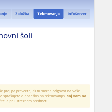
anje
Založba
Tekmovanja
InfoServer
novni šoli
 še prej pa preverite, ali ni morda odgovor na Vaše
 ne sprašujete o dosežkih na tekmovanjih,
saj vam na
učitelja pri ustreznem predmetu.