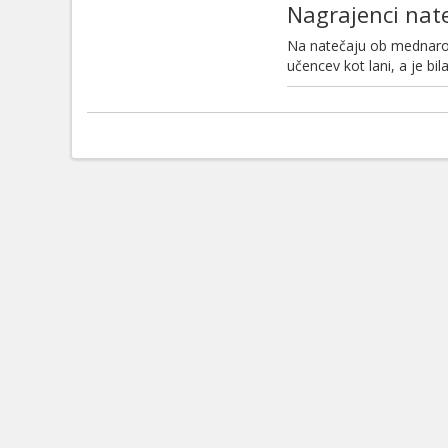
Nagrajenci nat
Na natečaju ob mednarod
učencev kot lani, a je bil