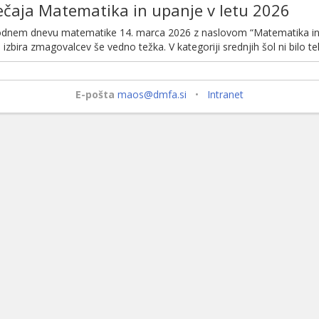
ečaja Matematika in upanje v letu 2026
nem dnevu matematike 14. marca 2026 z naslovom “Matematika in up
a izbira zmagovalcev še vedno težka. V kategoriji srednjih šol ni bilo t
E-pošta
maos@dmfa.si
•
Intranet