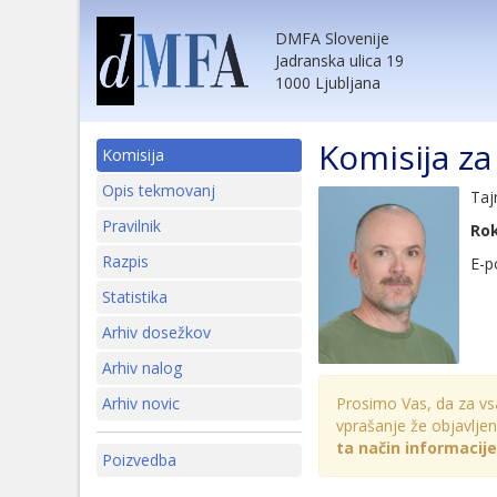
DMFA Slovenije
Jadranska ulica 19
1000 Ljubljana
Komisija za
Komisija
Opis tekmovanj
Taj
Pravilnik
Rok
Razpis
E-p
Statistika
Arhiv dosežkov
Arhiv nalog
Arhiv novic
Prosimo Vas, da za vs
vprašanje že objavljen
ta način informacij
Poizvedba