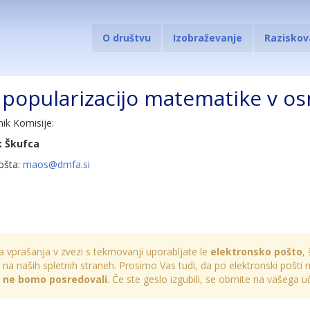
O društvu
Izobraževanje
Raziskov
 popularizacijo matematike v os
nik Komisije:
 Škufca
ošta:
maos@dmfa.si
a vprašanja v zvezi s tekmovanji uporabljate le
elektronsko pošto
,
 na naših spletnih straneh. Prosimo Vas tudi, da po elektronski pošti
e ne bomo posredovali
. Če ste geslo izgubili, se obrnite na vašega 