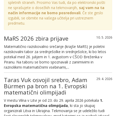
spletnih straneh. Prosimo Vas tudi, da po elektronski pošti
ne sprašujete o dosežkih na tekmovanjih,
saj vam na ta
način informacije ne bomo posredovali
. Če ste geslo
izgubili, se obrnite na vašega učitelja pri ustreznem
predmetu.
MaRS 2026 zbira prijave
10. 5. 2026
Matematično raziskovalno srečanje (krajše MaRS) je poletni
raziskovalni tabor za srednješolke in srednješolce, ki bo letos
potekal med 26. julijem in 1. avgustom v CŠOD Breženka v
Piranu. Na taboru se bomo spoznavali z zanimivimi in
raznolikimi matematičnimi vsebinami,...
Taras Vuk osvojil srebro, Adam
29. 4. 2026
Bürmen pa bron na 1. Evropski
matematični olimpijadi
V mestu Vilna v Litvi je od 23. do 29. aprila 2026 potekala
1.
Evropska matematična olimpijada
, ki sta jo skupaj
organizirali Litva in Ukrajina. Tekmovanja se je udeležilo tudi
šest slovenskih tekmovalcev, med katerimi se je najbolj izkazal