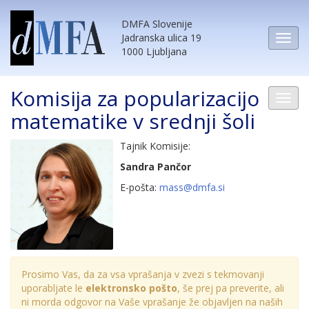
DMFA Slovenije
Jadranska ulica 19
1000 Ljubljana
Komisija za popularizacijo
matematike v srednji šoli
Tajnik Komisije:
Sandra Pančor
E-pošta:
mass@dmfa.si
Prosimo Vas, da za vsa vprašanja v zvezi s tekmovanji
uporabljate le
elektronsko pošto
, še prej pa preverite, ali
ni morda odgovor na Vaše vprašanje že objavljen na naših