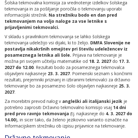
Šolska tekmovalna komisija za vrednotenje izdelkov šolskega
tekmovanja in za pošiljanje poročila o tekmovanju uporabi
informacijski strežnik.
Na strežniku bodo en dan pred
tekmovanjem na voljo naloge za vse letnike s
prijavljenimi tekmovalci.
V skladu s pravilnikom tekmovanja se lahko šolskega
tekmovanja udeležijo vsi dijaki, ki to želijo.
DMFA Slovenije ne
postavlja nikakršnih omejitev pri številu udeležencev iz
posameznega letnika ali šole.
Prijava na tekmovanje je
možna pri svojem učitelju matematike od
18. 2. 2027
do
17. 3.
2027 do 12.00
. Rezultati bodo za posameznega tekmovalca
objavljeni najkasneje
23. 3. 2027
. Poimenski seznam s končnimi
rezultati, prejemniki priznanj in izbranimi tekmovalci za državno
tekmovanje bo za posamezno šolo objavljen najkasneje
25. 3.
2027
.
Za morebitni prevod nalog v
angleški ali italijanski jezik
je
potrebno zaprositi Državno tekmovalno komisijo vsaj
14 dni
pred prvo ravnjo tekmovanja
(tj. najkasneje do
4. 3. 2027 do
14.00
), in sicer tako, da želeno jezikovno varianto označite na
Informacijskem strežniku ob izpisu prijavnice na tekmovanje.
Državno tekmovanje