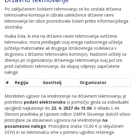
Po zaključenem šolskem tekmovanju se bo sestala državna
tekmovalna komisija in izbrala udeležence državne ravni
tekmovanja ter izbor posredovala šolam preko informacijskega
strežnika.
Vsaka šola, ki ima na državno raven tekmovanja uvrščene
tekmovalce, mora predlagati vsaj enega nadzornega učitelja
(učitelja matematike ali drugega strokovnega sodelavca v
dogovoru z državno tekmovalno komisijo). Nadzorni učitelji se
zberejo pri organizatorju državnega tekmovanja vsaj pol ure
pred začetkom tekmovanja, da skupaj odprejo zapečatene
naloge.
#
Regija
Gostitelj
Organizator
Morebiten ugovor na vrednotenje na državnem tekmovanju je
potrebno
podati elektronsko
(s pomočjo gesla za individualni
vpogled) najkasneje do
22. 4. 2027 do 15.00
. V skladu s 44.
členom pravilnika je Upravni odbor DMFA Slovenije določil višino
pristojbine za obravnavo ugovora na vrednotenje
na
posamezno nalogo
. Pristojbina znaša 10,00 € (z vključenim
DDV) in se tekmovalcu vrne v primeru ugodno rešenega