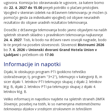
ugovora. Komisija bo obravnavala le ugovore, za katere bomo
do
22. 4. 2027 do 15.00
prejeli potrdilo o plačani pristojbini.
Vpogled v skeniran izdelek na državnem tekmovanju je možen (s
pomočjo gesla za individualni vpogled) od objave neuradnih
rezultatov do objave uradnih rezultatov tekmovanja.
Dosežki z državnega tekmovanja bodo javno objavljeni na naših
spletnih straneh skladno s pravilnikom tekmovanja najkasneje
24. 4. 2027
. Tisti, ki bodo na državni ravni osvojili nagrade, bodo
le-te prejeli na posebni slovesnosti. Slovenost
Bistroumi 2026
bo
7. 6. 2026
v
Unionski dvorani Grand Hotela Union v
Ljubljani
s pričetkom ob
17.00
.
Informacije in napotki
Dijaki, ki obiskujejo program PTI (poklicno tehniško
izobraževanje; tj. program "3+2"), tekmujejo v kategoriji B, in
sicer dijaki 1. letnikov PTI tekmujejo skupaj z dijaki 2. letnikov
ktg. B, dijaki 2. letnikov PTI pa tekmujejo skupaj z dijaki 4.
letnikov ktg. B.
Veliko informacij in napotkov najdete na spletnih straneh
DMFA
Slovenije
, posebej na tistih, ki so namenjena
matematičnemu
tekmovanju dijakov v srednjem strokovnem in tehniškem