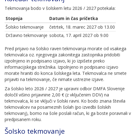
Tekmovanja bodo v šolskem letu 2026 / 2027 potekala:
Stopnja
Datum in čas pričetka
Šolsko tekmovanje
četrtek, 18. marec 2027 ob 13.00
Državno tekmovanje
sobota, 17. april 2027 ob 9.00
Pred prijavo na šolsko raven tekmovanja morate od vsakega
tekmovalca oz. njegovega zakonitega zastopnika pridobiti
izpolnjeno in podpisano izjavo, ki jo izpišete preko
informacijskega strežnika. Izpolnjeno in podpisano izjavo
morate hraniti do konca šolskega leta. Tekmovalca ne smete
prijaviti na tekmovanje, če nimate ustrezne izjave.
Za šolsko leto 2026 / 2027 je upravni odbor DMFA Slovenije
določil višino prijavnine 2,00 € (z vključenim DDV) na
tekmovalca, ki se vključi v šolski ravni. Ko bodo znana števila
tekmovalcev na posameznih šolah (po izvedbi šolskih
tekmovanj), bomo na šole poslali račun, ki ga boste poravnali v
predpisanem roku.
Šolsko tekmovanje