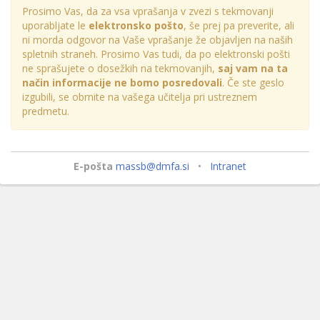
Prosimo Vas, da za vsa vprašanja v zvezi s tekmovanji
uporabljate le
elektronsko pošto
, še prej pa preverite, ali
ni morda odgovor na Vaše vprašanje že objavljen na naših
spletnih straneh. Prosimo Vas tudi, da po elektronski pošti
ne sprašujete o dosežkih na tekmovanjih,
saj vam na ta
način informacije ne bomo posredovali
. Če ste geslo
izgubili, se obrnite na vašega učitelja pri ustreznem
predmetu.
E-pošta
massb@dmfa.si
•
Intranet