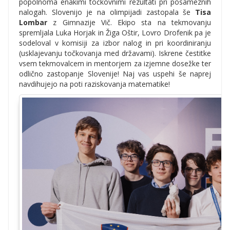
popolnoma enakimi točkovnimi rezultati pri posameznih
nalogah. Slovenijo je na olimpijadi zastopala še
Tisa
Lombar
z Gimnazije Vič. Ekipo sta na tekmovanju
spremljala Luka Horjak in Žiga Oštir, Lovro Drofenik pa je
sodeloval v komisiji za izbor nalog in pri koordiniranju
(usklajevanju točkovanja med državami). Iskrene čestitke
vsem tekmovalcem in mentorjem za izjemne dosežke ter
odlično zastopanje Slovenije! Naj vas uspehi še naprej
navdihujejo na poti raziskovanja matematike!