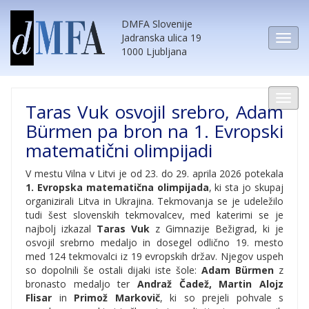
DMFA Slovenije
Jadranska ulica 19
1000 Ljubljana
Taras Vuk osvojil srebro, Adam
Bürmen pa bron na 1. Evropski
matematični olimpijadi
V mestu Vilna v Litvi je od 23. do 29. aprila 2026 potekala
1. Evropska matematična olimpijada
, ki sta jo skupaj
organizirali Litva in Ukrajina. Tekmovanja se je udeležilo
tudi šest slovenskih tekmovalcev, med katerimi se je
najbolj izkazal
Taras Vuk
z Gimnazije Bežigrad, ki je
osvojil srebrno medaljo in dosegel odlično 19. mesto
med 124 tekmovalci iz 19 evropskih držav. Njegov uspeh
so dopolnili še ostali dijaki iste šole:
Adam Bürmen
z
bronasto medaljo ter
Andraž Čadež, Martin Alojz
Flisar
in
Primož Markovič
, ki so prejeli pohvale s