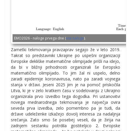
EMO2026 - naloge prvega dne (
vse naloge
).
Zametki tekmovanja pravzaprav segajo že v leto 2019.
Takrat so predstavniki Ukrajine po uspešni organizaciji
Evropske dekliške matematične olimpijade prišli na idejo,
da bi v bližnji prihodnosti organizirali še Evropsko
matematično olimpijado. To jim žal ni uspelo, delno
zaradi epidemije koronavirusa, nato pa zaradi vojnega
stanja v državi. Jeseni 2025 jim je na pomoč priskočila
Litva, ki je v zelo kratkem času v sodelovanju z Ukrajino
organizirala prvo izvedbo tega dogodka. Pri ustanovitvi
novega mednarodnega tekmovanja je največja ovira
seveda prva izvedba, zelo pomembno pa je tudi, da
države udeleženke izkažejo dovolj interesa za nadaljnja
srečanja. Zato smo še posebej veseli, da je žirija na
zadnjem sestanku potrdila gostiteljico 2. Evropske