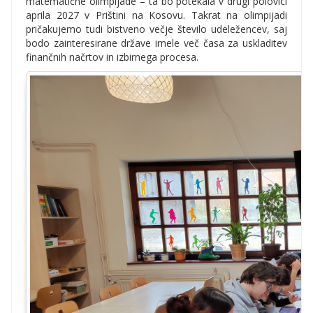
matematične olimpijade – ta bo potekala v drugi polovici
aprila 2027 v Prištini na Kosovu. Takrat na olimpijadi
pričakujemo tudi bistveno večje število udeležencev, saj
bodo zainteresirane države imele več časa za uskladitev
finančnih načrtov in izbirnega procesa.