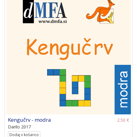
Kengučrv - modra
2.50 €
Darilo 2017
Dodaj v košarico