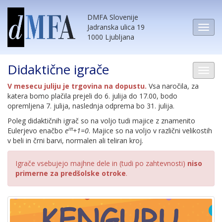
DMFA Slovenije
Jadranska ulica 19
1000 Ljubljana
Didaktične igrače
V mesecu juliju je trgovina na dopustu.
Vsa naročila, za
katera bomo plačila prejeli do 6. julija do 17.00, bodo
opremljena 7. julija, naslednja odprema bo 31. julija.
Poleg didaktičnih igrač so na voljo tudi majice z znamenito
iπ
Eulerjevo enačbo
e
+1=0
. Majice so na voljo v različni velikostih
v beli in črni barvi, normalen ali teliran kroj.
Igrače vsebujejo majhne dele in (tudi po zahtevnosti)
niso
primerne za predšolske otroke
.