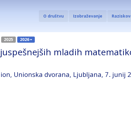
O društvu
Izobraževanje
Raziskov
2025
2026
ajuspešnejših mladih matematiko
on, Unionska dvorana, Ljubljana, 7. junij 