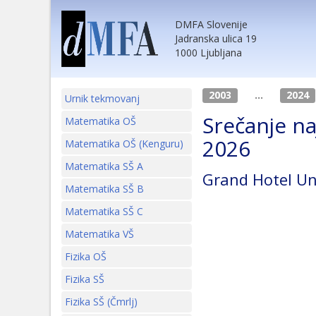
DMFA Slovenije
Jadranska ulica 19
1000 Ljubljana
2003
...
2024
Urnik tekmovanj
Srečanje n
Matematika OŠ
2026
Matematika OŠ (Kenguru)
Matematika SŠ A
Grand Hotel Uni
Matematika SŠ B
Matematika SŠ C
Matematika VŠ
Fizika OŠ
Fizika SŠ
Fizika SŠ (Čmrlj)