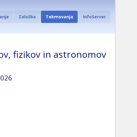
anje
Založba
Tekmovanja
InfoServer
v, fizikov in astronomov
2026