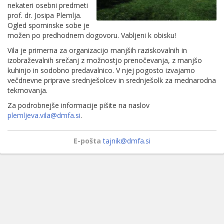
nekateri osebni predmeti
prof. dr. Josipa Plemlja.
Ogled spominske sobe je
možen po predhodnem dogovoru. Vabljeni k obisku!
Vila je primerna za organizacijo manjših raziskovalnih in
izobraževalnih srečanj z možnostjo prenočevanja, z manjšo
kuhinjo in sodobno predavalnico. V njej pogosto izvajamo
večdnevne priprave srednješolcev in srednješolk za mednarodna
tekmovanja.
Za podrobnejše informacije pišite na naslov
plemljeva.vila@dmfa.si
.
E-pošta
tajnik@dmfa.si