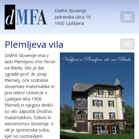
DMFA Slovenije
Jadranska ulica 19
1000 Ljubljana
Plemljeva vila
DMFA Slovenije ima v
lasti Plemljevo
Vilo Perun
na Bledu. Vilo je dal
zgraditi prof. dr. Josip
Plemelj, oče sodobne
slovenske matematike in
prvi rektor Univerze v
Ljubljani leta 1908.
Plemelj in njegovi dediči
so vilo zapustili Društvu
matematikov, fizikov in
astronomov Slovenije. V
vili je spominska soba,
kjer so razstavljeni