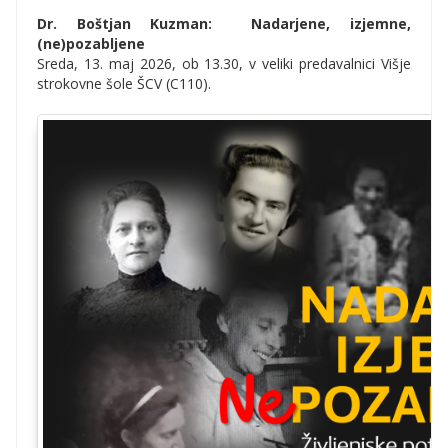
Dr. Boštjan Kuzman: Nadarjene, izjemne,
(ne)pozabljene
Sreda, 13. maj 2026, ob 13.30, v veliki predavalnici Višje
strokovne šole ŠCV (C110).