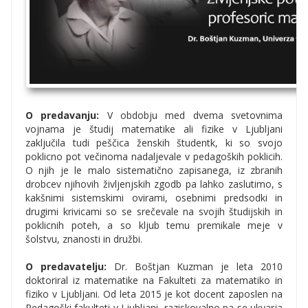
O predavanju:
V obdobju med dvema svetovnima
vojnama je študij matematike ali fizike v Ljubljani
zaključila tudi peščica ženskih študentk, ki so svojo
poklicno pot večinoma nadaljevale v pedagoških poklicih.
O njih je le malo sistematično zapisanega, iz zbranih
drobcev njihovih življenjskih zgodb pa lahko zaslutimo, s
kakšnimi sistemskimi ovirami, osebnimi predsodki in
drugimi krivicami so se srečevale na svojih študijskih in
poklicnih poteh, a so kljub temu premikale meje v
šolstvu, znanosti in družbi.
O predavatelju:
Dr. Boštjan Kuzman je leta 2010
doktoriral iz matematike na Fakulteti za matematiko in
fiziko v Ljubljani. Od leta 2015 je kot docent zaposlen na
Pedagoški fakulteti v Ljubljani, raziskovalno pa se ukvarja