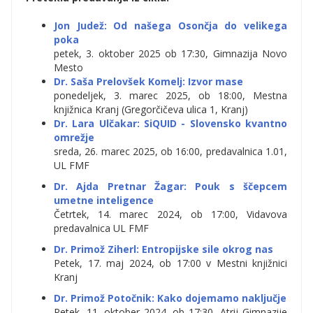
Jon Judež: Od našega Osončja do velikega
poka
petek, 3. oktober 2025 ob 17:30, Gimnazija Novo
Mesto
Dr. Saša Prelovšek Komelj: Izvor mase
ponedeljek, 3. marec 2025, ob 18:00, Mestna
knjižnica Kranj (Gregorčičeva ulica 1, Kranj)
Dr. Lara Ulčakar: SiQUID - Slovensko kvantno
omrežje
sreda, 26. marec 2025, ob 16:00, predavalnica 1.01,
UL FMF
Dr. Ajda Pretnar Žagar: Pouk s ščepcem
umetne inteligence
Četrtek, 14. marec 2024, ob 17:00, Vidavova
predavalnica UL FMF
Dr. Primož Ziherl: Entropijske sile okrog nas
Petek, 17. maj 2024, ob 17:00 v Mestni knjižnici
Kranj
Dr. Primož Potočnik: Kako dojemamo naključje
Petek, 11. oktober 2024, ob 17:30, Atrij Gimnazije