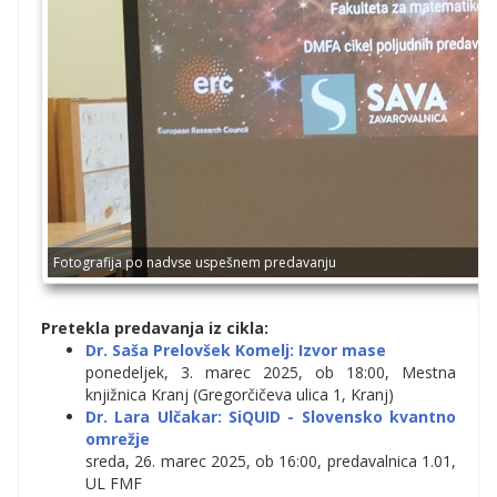
Fotografija po nadvse uspešnem predavanju
Pretekla predavanja iz cikla:
Dr. Saša Prelovšek Komelj: Izvor mase
ponedeljek, 3. marec 2025, ob 18:00, Mestna
knjižnica Kranj (Gregorčičeva ulica 1, Kranj)
Dr. Lara Ulčakar: SiQUID - Slovensko kvantno
omrežje
sreda, 26. marec 2025, ob 16:00, predavalnica 1.01,
UL FMF