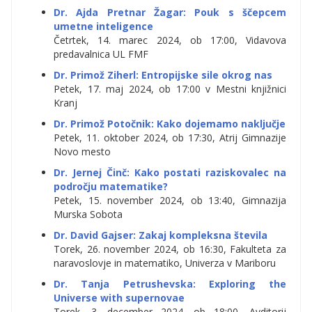
Dr. Ajda Pretnar Žagar: Pouk s ščepcem
umetne inteligence
Četrtek, 14. marec 2024, ob 17:00, Vidavova
predavalnica UL FMF
Dr. Primož Ziherl: Entropijske sile okrog nas
Petek, 17. maj 2024, ob 17:00 v Mestni knjižnici
Kranj
Dr. Primož Potočnik: Kako dojemamo naključje
Petek, 11. oktober 2024, ob 17:30, Atrij Gimnazije
Novo mesto
Dr. Jernej Činč:
Kako postati raziskovalec na
področju matematike?
Petek, 15. november 2024, ob 13:40, Gimnazija
Murska Sobota
Dr. David Gajser: Zakaj kompleksna števila
Torek, 26. november 2024, ob 16:30, Fakulteta za
naravoslovje in matematiko, Univerza v Mariboru
Dr. Tanja Petrushevska: Exploring the
Universe with supernovae
Torek, 3. december 2024, ob 18:00, Avditorij