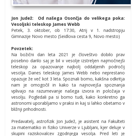
Jon Judež: Od našega Osončja do velikega poka:
Vesoljski teleskop James Webb
Petek, 3. oktober, ob 17:30, Atrij v 1. nadstropju
Gimnazije Novo mesto (Seidlova cesta 9, Novo mesto)
Povzetek:
Na božični dan leta 2021 je človeštvo dobilo prav
posebno darilo saj je bil v vesolje izstreljen najmočnejši
teleskop za opazovanje najbolj oddaljenih področij
vesolja. Danes teleskop James Webb nebo neprestano
opazuje že več kot 3 leta. Spoznali bomo, kakšna odkritja
nam je omogočil in kako ta najnovejša spoznanja
vplivajo na razumevanje našega izvora in položaja v
vesolju. Pogledali pa si bomo tudi, kako konkretno ga
astronomi uporabljamo v praksi in kaj si lahko obetamo v
bližnji prihodnosti.
Predavatelj, astrofizik Jon Judež, je asistent na Fakulteti
za matematiko in fiziko Univerze v Ljubljani, kjer deluje v
skupini raziskovalcev zgodnjega vesolja. Pred leti je