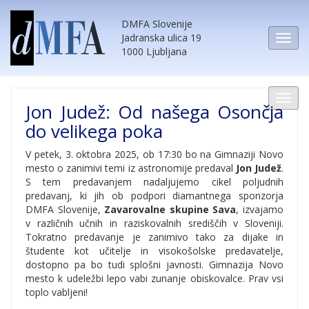
DMFA Slovenije
Jadranska ulica 19
1000 Ljubljana
Jon Judež: Od našega Osončja
do velikega poka
V petek, 3. oktobra 2025, ob 17:30 bo na Gimnaziji Novo
mesto o zanimivi temi iz astronomije predaval
Jon Judež
.
S tem predavanjem nadaljujemo cikel poljudnih
predavanj, ki jih ob podpori diamantnega sponzorja
DMFA Slovenije,
Zavarovalne skupine Sava
, izvajamo
v različnih učnih in raziskovalnih središčih v Sloveniji.
Tokratno predavanje je zanimivo tako za dijake in
študente kot učitelje in visokošolske predavatelje,
dostopno pa bo tudi splošni javnosti. Gimnazija Novo
mesto k udeležbi lepo vabi zunanje obiskovalce. Prav vsi
toplo vabljeni!