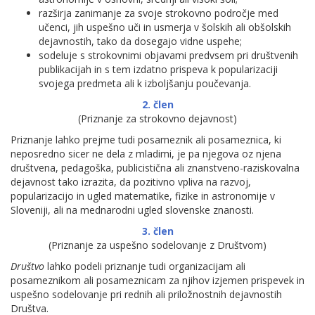
razširja zanimanje za svoje strokovno področje med
učenci, jih uspešno uči in usmerja v šolskih ali obšolskih
dejavnostih, tako da dosegajo vidne uspehe;
sodeluje s strokovnimi objavami predvsem pri društvenih
publikacijah in s tem izdatno prispeva k popularizaciji
svojega predmeta ali k izboljšanju poučevanja.
2. člen
(Priznanje za strokovno dejavnost)
Priznanje lahko prejme tudi posameznik ali posameznica, ki
neposredno sicer ne dela z mladimi, je pa njegova oz njena
društvena, pedagoška, publicistična ali znanstveno-raziskovalna
dejavnost tako izrazita, da pozitivno vpliva na razvoj,
popularizacijo in ugled matematike, fizike in astronomije v
Sloveniji, ali na mednarodni ugled slovenske znanosti.
3. člen
(Priznanje za uspešno sodelovanje z Društvom)
Društvo
lahko podeli priznanje tudi organizacijam ali
posameznikom ali posameznicam za njihov izjemen prispevek in
uspešno sodelovanje pri rednih ali priložnostnih dejavnostih
Društva.