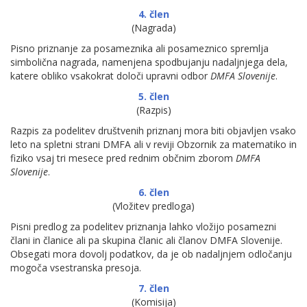
4. člen
(Nagrada)
Pisno priznanje za posameznika ali posameznico spremlja
simbolična nagrada, namenjena spodbujanju nadaljnjega dela,
katere obliko vsakokrat določi upravni odbor
DMFA Slovenije
.
5. člen
(Razpis)
Razpis za podelitev društvenih priznanj mora biti objavljen vsako
leto na spletni strani DMFA ali v reviji Obzornik za matematiko in
fiziko vsaj tri mesece pred rednim občnim zborom
DMFA
Slovenije
.
6. člen
(Vložitev predloga)
Pisni predlog za podelitev priznanja lahko vložijo posamezni
člani in članice ali pa skupina članic ali članov DMFA Slovenije.
Obsegati mora dovolj podatkov, da je ob nadaljnjem odločanju
mogoča vsestranska presoja.
7. člen
(Komisija)