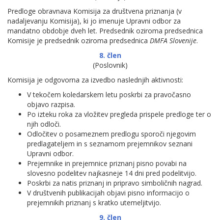
Predloge obravnava Komisija za društvena priznanja (v
nadaljevanju Komisija), ki jo imenuje Upravni odbor za
mandatno obdobje dveh let. Predsednik oziroma predsednica
Komisije je predsednik oziroma predsednica
DMFA Slovenije
.
8. člen
(Poslovnik)
Komisija je odgovorna za izvedbo naslednjih aktivnosti:
V tekočem koledarskem letu poskrbi za pravočasno
objavo razpisa.
Po izteku roka za vložitev pregleda prispele predloge ter o
njih odloči.
Odločitev o posameznem predlogu sporoči njegovim
predlagateljem in s seznamom prejemnikov seznani
Upravni odbor.
Prejemnike in prejemnice priznanj pisno povabi na
slovesno podelitev najkasneje 14 dni pred podelitvijo.
Poskrbi za natis priznanj in pripravo simboličnih nagrad.
V društvenih publikacijah objavi pisno informacijo o
prejemnikih priznanj s kratko utemeljitvijo.
9. člen