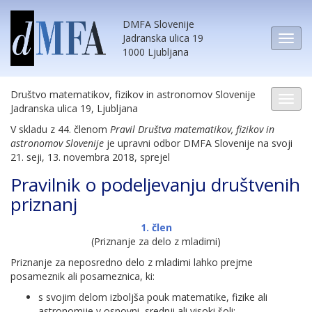
DMFA Slovenije
Jadranska ulica 19
1000 Ljubljana
Društvo matematikov, fizikov in astronomov Slovenije
Jadranska ulica 19, Ljubljana
V skladu z 44. členom
Pravil Društva matematikov, fizikov in
astronomov Slovenije
je upravni odbor DMFA Slovenije na svoji
21. seji, 13. novembra 2018, sprejel
Pravilnik o podeljevanju društvenih
priznanj
1. člen
(Priznanje za delo z mladimi)
Priznanje za neposredno delo z mladimi lahko prejme
posameznik ali posameznica, ki:
s svojim delom izboljša pouk matematike, fizike ali
astronomije v osnovni, srednji ali visoki šoli;