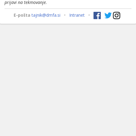
prijavi na tekmovanje.
E-pošta
tajnik@dmfa.si
•
Intranet
•