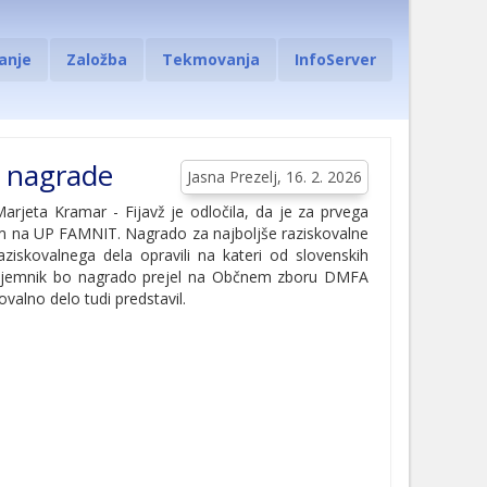
anje
Založba
Tekmovanja
InfoServer
e nagrade
Jasna Prezelj, 16. 2. 2026
 Marjeta Kramar - Fijavž je odločila, da je za prvega
om na UP FAMNIT. Nagrado za najboljše raziskovalne
iskovalnega dela opravili na kateri od slovenskih
i prejemnik bo nagrado prejel na Občnem zboru DMFA
kovalno delo tudi predstavil.