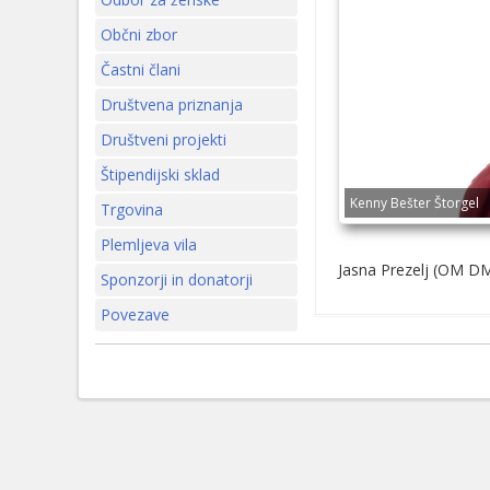
Občni zbor
Častni člani
Društvena priznanja
Društveni projekti
Štipendijski sklad
Kenny Bešter Štorgel
Trgovina
Plemljeva vila
Jasna Prezelj (OM D
Sponzorji in donatorji
Povezave