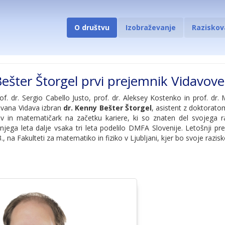
O društvu
Izobraževanje
Raziskov
ešter Štorgel prvi prejemnik Vidavov
of. dr. Sergio Cabello Justo, prof. dr. Aleksey Kostenko in prof. dr.
Ivana Vidava izbran
dr. Kenny Bešter Štorgel
, asistent z doktorat
 in matematičark na začetku kariere, ki so znaten del svojega raz
njega leta dalje vsaka tri leta podelilo DMFA Slovenije. Letošnj
3., na Fakulteti za matematiko in fiziko v Ljubljani, kjer bo svoje razis