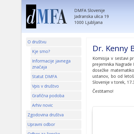
DMFA Slovenije
Jadranska ulica 19
1000 Ljubljana
O društvu
Dr. Kenny B
Kje smo?
Komisija v sestavi pr
Informacije javnega
prejemnika Nagrade 
značaja
dosežke matematikov
ustanov, bo od letoš
Statut DMFA
Slovenije v torek, 17.
Vpis v društvo
Čestitamo!
Grafična podoba
Arhiv novic
Zgodovina društva
Upravni odbor
Odbor za ženske