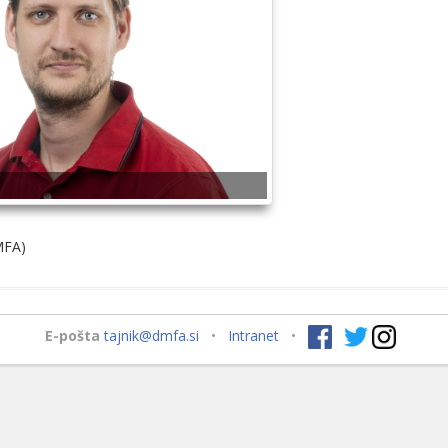
MFA)
E-pošta
tajnik@dmfa.si
•
Intranet
•