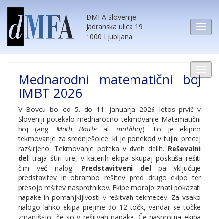
DMFA Slovenije
Jadranska ulica 19
1000 Ljubljana
Mednarodni matematični boj
IMBT 2026
V Bovcu bo od 5. do 11. januarja 2026 letos prvič v
Sloveniji potekalo mednarodno tekmovanje Matematični
boj (ang.
Math Battle
ali
mathboj
). To je ekipno
tekmovanje za srednješolce, ki je ponekod v tujini precej
razširjeno. Tekmovanje poteka v dveh delih.
Reševalni
del
traja štiri ure, v katerih ekipa skupaj poskuša rešiti
čim več nalog.
Predstavitveni del
pa vključuje
predstavitev in obrambo rešitev pred drugo ekipo ter
presojo rešitev nasprotnikov. Ekipe morajo znati pokazati
napake in pomanjkljivosti v rešitvah tekmecev. Za vsako
nalogo lahko ekipa prejme do 12 točk, vendar se točke
zmanjšajo, če so v rešitvah napake. Če nasprotna ekipa