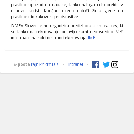
pravilno opozori na napake, lahko naloga celo preide v
njihovo korist. Končno oceno določi žirija glede na
pravilnost in kakovost predstavitve.
DMFA Slovenije ne organizira predizbora tekmovalcev, ki
se lahko na tekmovanje prijavijo sami neposredno. Več
informacij na spletni strani tekmovanja
IMBT
.
E-pošta
tajnik@dmfa.si
•
Intranet
•